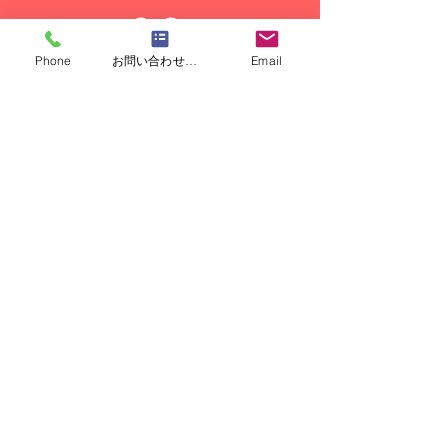
03
Phone
お問い合わせフォーム
Email
点検
ハクビシンの潜伏のない状態がつ
づき、また戻り侵入などないこと
を確認します。
04