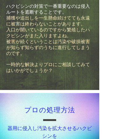
ハクビシンの対策で一番重要なのは侵入
ルートを遮断することです。
捕獲や追出しを一生懸命続けてても永遠
に被害は終わらないことがあります。
入口が開いているのですから繁殖したハ
クビシンがまた入りますよね。
被害が続くということは汚染や破損被害
が知らず知らずのうちに進行してしまう
のです。
​一時的な解決よりプロにご相談してみて
はいかがでしょうか？
プロの処理方法
器用に侵入し汚染を拡大させるハクビ
シンを