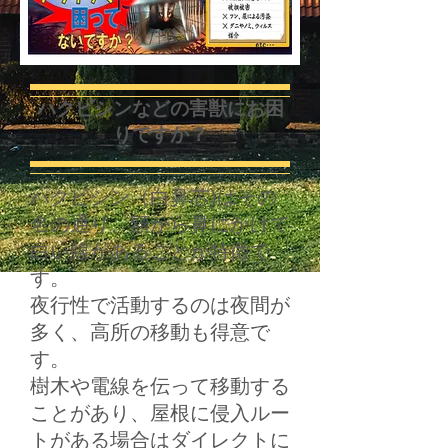
ハクビシンなどの害獣にお困
りですか？
ハクビシン（白鼻芯)はその
名の通り、額から鼻にかけて
白い線があることが特徴で
す。
夜行性で活動するのは夜間が
多く、高所の移動も得意で
す。
樹木や電線を伝って移動する
ことがあり、屋根に侵入ルー
トがある場合はダイレクトに