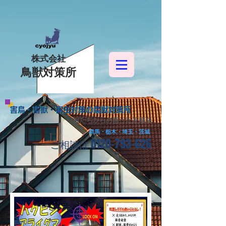
株式会社
鳥獣対策所
害鳥・害獣・害虫対策の鳥獣対策所
害鳥・害獣・害虫対策の鳥獣対策所
獣たちからの困ったを解決
群馬・栃木・埼玉・茨城
0120-793-626
​ご相談は