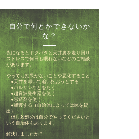
自分で何とかできないか
な？
夜になるとドタバタと天井裏を走り回り
ストレスで何日も眠れないなどのご相談
があります。
やっても効果がないことや悪化すること
●天井を叩いて追い払おうとする
●バルサンなどをたく
●超音波発生器を使う
●忌避剤を使う
●捕獲する（自治体によっては罠を貸
出）
但し殺処分は自分でやってくださいと
いう自治体もあります。
解決しましたか？