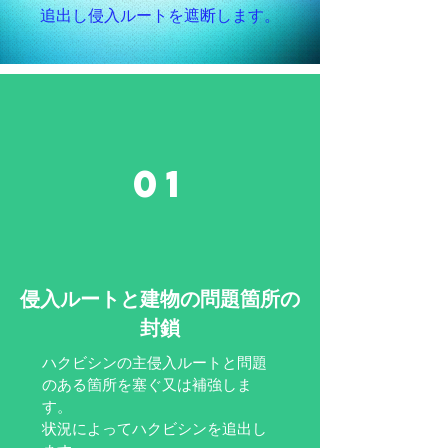
追出し侵入ルートを
遮断します。
01
侵入ルートと建物の問題箇所の
封鎖
ハクビシンの主侵入ルートと問題
のある箇所を塞ぐ又は補強しま
す。​
​状況によってハクビシンを追出し