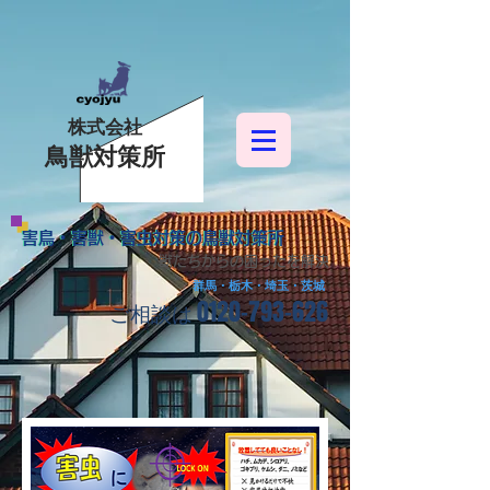
株式会社
鳥獣対策所
害鳥・害獣・害虫対策の鳥獣対策所
害鳥・害獣・害虫対策の鳥獣対策所
獣たちからの困ったを解決
群馬・栃木・埼玉・茨城
0120-793-626
​ご相談は