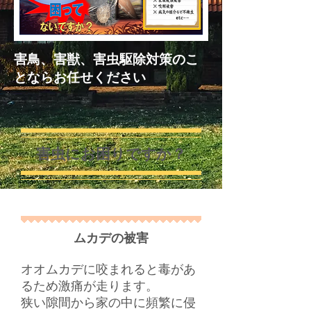
害鳥、害獣、害虫駆除
対策のこ
とならお任せください
害虫にお困りですか？
ムカデの被害
オオムカデに咬まれると毒があ
るため激痛が走ります。
​狭い隙間から家の中に頻繁に侵