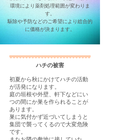
環境により薬剤処理範囲が変わりま
す。
駆除や予防などのご希望により総合的
に価格が決まります。
ハチの被害
初夏から秋にかけてハチの活動
が活発になります。
庭の垣根や外壁、軒下などにい
つの間にか巣を作られることが
あります。
巣に気付かず近づいてしまうと
集団で襲ってくるので大変危険
です。
​またお隣の敷地に接していた