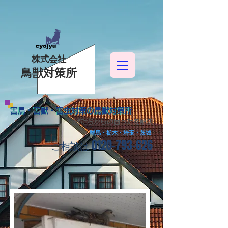
株式会社
鳥獣対策所
害鳥・害獣・害虫対策の鳥獣対策所
害鳥・害獣・害虫対策の鳥獣対策所
獣たちからの困ったを解決
群馬・栃木・埼玉・茨城
0120-793-626
​ご相談は