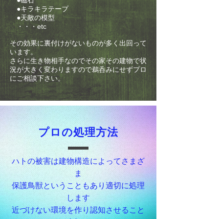
●磁石
●キラキラテープ
●天敵の模型
・・・etc
その効果に裏付けがないものが多く出回って
います。
さらに生き物相手なのでその家その建物で状
況が大きく変わりますので鵜呑みにせずプロ
にご相談下さい。
プロの処理方法
ハトの被害は建物構造によってさまざ
ま
保護鳥獣ということもあり適切に処理
します
​近づけない環境を作り認知させること