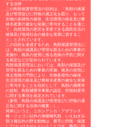
する法律
この鳥獣保護管理法の目的は、「鳥獣の保護
及び管理並びに狩猟の適正化を図り、もって
生物の多様性の確保、生活環境の保全及び農
林水産業の健全な発展に寄与することを通じ
て、自然環境の恵沢を享受できる国民生活の
確保及び地域社会の健全な発展に資するこ
と」とされています。
この目的を達成するため、鳥獣保護管理法に
は、鳥獣の保護及び管理を図るための事業の
実施や、猟具の使用に係る危険の予防に関す
る規定などが定められています。
鳥獣保護管理法においては、鳥獣の保護及び
管理を図るための事業の実施、猟具の使用に
係る危険の予防により、生物多様性の確保、
生活環境の保全及び農林水産業の健全な発展
に寄与することを目的として、鳥獣の捕獲等
の規制、鳥獣捕獲等事業の認定、狩猟制度等
に関する事項を規定されています。
（参照「鳥獣の保護及び管理並びに狩猟の適
正化に関する法律の概要」）。
簡単にいうと、ニホンアシカ・アザラシ５
種・ジュゴン以外の海棲哺乳類、いえねずみ
類３種以外の野生動物は、勝手に狩猟・保護
してはいけませんということです。勝手に指