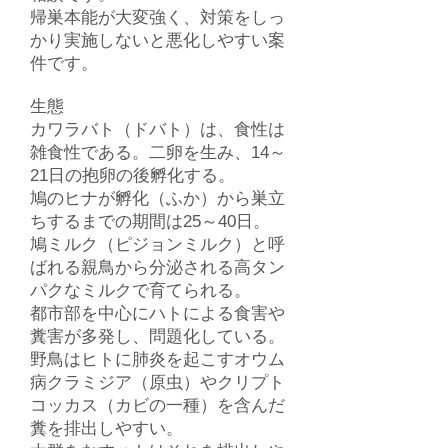
帰巣本能が大変強く、対策をしっ
かり実施しないと悪化しやすい案
件です。
​生態
カワラバト（ドバト）は、食性は
雑食性である。二卵を生み、14～
21日の抱卵の後孵化する。
鳩のヒナが孵化（ふか）から巣立
ちするまでの期間は25～40日。
鳩ミルク（ピジョンミルク）と呼
ばれる親鳥から分泌される高タン
パクなミルクで育てられる。
都市部を中心にハトによる食害や
糞害が多発し、問題化している。
野鳥はヒトに肺炎を起こすオウム
病クラミジア（原虫）やクリプト
コッカス（カビの一種）を含んだ
糞を排出しやすい。