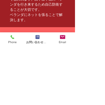
ンダを行き来するため自己防衛す
ることが大切です。
​ベランダにネットを張ることで解
決します。
case
Phone
お問い合わせフォーム
Email
03
工場や倉庫の庇
庇の下は鉄骨が剥き出しになって
いるためハトの好みのポイントで
す。いつの間にか巣を作り下にあ
る商品や車、床などがフンなどに