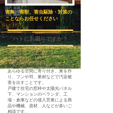
害鳥、害獣、害虫駆除・対策の
ことならお任せください
ハトにお困りですか？
ハト問題でご相談が多いのが戸建
て住宅やマンション、ビル、工場
などの生活空間や職場環境などの
あらゆる空間に寄り付き、巣を作
り、フンや羽、巣材などで汚染被
害を出すことです。
戸建て住宅の窓枠や太陽光パネル
下、マンションのベランダ、工
場・倉庫などの侵入営巣による商
品や機械、資材、人などが多いご
相談です。