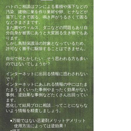
ハトのご相談はフンによる蓄積や落下などの
汚染、建物に巣を作り巣材や卵、ヒナなどが
落下してきて困る、鳴き声がうるさくて困る
などさまざまです。
また菌やウィルス、ダニなどの問題もあり自
分自身が被害にあうと大変困る生き物でもあ
ります。
しかし鳥獣保護法の対象となっているため、
許可なく勝手に駆除することはできません。
自分で何とかしたい…そう思われる方も多い
のではないでしょうか？
インターネットに出回る情報に惑わされない
で！
インターネットにあふれる情報の中にはたま
たまうまくいった事例やまったく効果がない
事例、逆効果な事例などたくさん出回ってい
ます。
悪化して結局プロに相談…ってことにならな
いよう情報を精査しましょう。
●万能ではない忌避剤メリットデメリット
使用方法によっては逆効果！