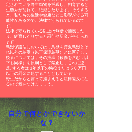
定されている野生動物を捕獲し、飼育すると
生態系が乱れて、絶滅したります。そうする
と、私たちの生活や健康などに影響がでる可
能性があるので、法律で守られているので
す。
法律で守られている以上は無断で捕獲した
り、飼育したりすると罰則や罰金が科せられ
ます。
鳥獣保護法においては，鳥獣を狩猟鳥獣とそ
れ以外の鳥獣（以下保護鳥獣）とに区分し，
後者については，その捕獲（殺傷を含む．以
下も同様）を原則として禁止し，これに違
反. する者は 1年以下の懲役または 5 0 万円
以下の罰金に処することとしている
野生だからと言って捕まえると法律違反にな
るので気をつけましょう。
自分で何とかできないか
な？