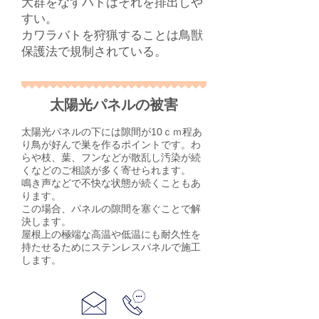
大群をなすハトはそれを排出しや
すい。
カワラバトを狩猟することは鳥獣
保護法で規制されている。
太陽光パネルの被害
太陽光パネルの下には隙間が10ｃｍ程あ
り鳥が好んで巣を作るポイントです。わ
らや枝、葉、フンなどが散乱し汚染が続
くなどのご相談が多く寄せられます。
​鳴き声などで不快な状態が続くこともあ
ります。
​この場合、パネルの隙間を塞ぐことで解
決します。
​屋根上の極端な高温や低温にも耐久性を
持たせるためにステンレスパネルで施工
します。