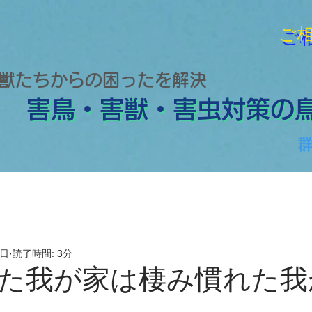
​ご
​ご
獣たちからの困ったを解決
害鳥・害獣・害虫対策の
害鳥・害獣・害虫対策の
9日
読了時間: 3分
た我が家は棲み慣れた我