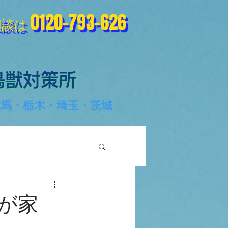
0120-793-626
0120-793-626
相談は
相談は
鳥獣対策所
鳥獣対策所
群馬・栃木・埼玉・茨城
が家