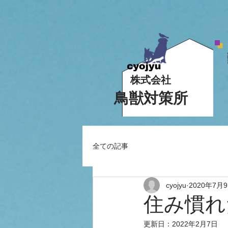
株式会社
鳥獣対策所
全ての記事
cyojyu
2020年7月
住み慣れ
更新日：
2022年2月7日