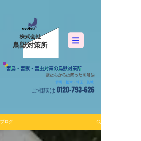
株式会社
鳥獣対策所
害鳥・害獣・害虫対策の鳥獣対策所
害鳥・害獣・害虫対策の鳥獣対策所
獣たちからの困ったを解決
群馬・栃木・埼玉・茨城
0120-793-626
​ご相談は
ブログ