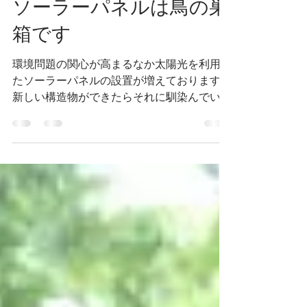
cyojyu
2022年2月7日
読了時間: 2分
ソーラーパネルは鳥の巣
箱です
環境問題の関心が高まるなか太陽光を利用し
たソーラーパネルの設置が増えております。
新しい構造物ができたらそれに馴染んでいく
生き物たちも多くいます。 戸建て住宅の屋
根の上に設置しているソーラーパネル。 屋
根とソーラーパネルの間の空間。...