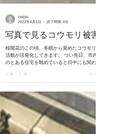
cyojyu
2022年4月1日
読了時間: 4分
写真で見るコウモリ被害
桜開花のこの頃、冬眠から覚めたコウモリの
活動が活発化してきます。 つい先日、市内
のとある住宅を眺めていると日中にも関わら
ずコウモリが出入りしていました。 夜行性
のコウモリですが、日中にうろつく（⁉）こ
とも稀にありひらひら飛んでいるのを見かけ
ることがあります。...