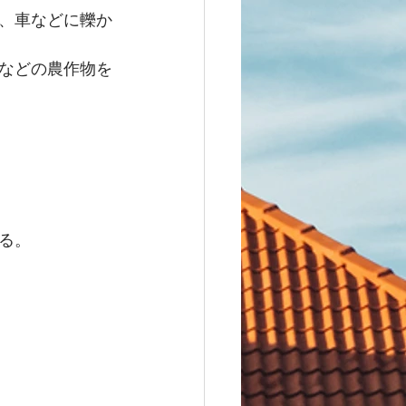
、車などに轢か
などの農作物を
る。