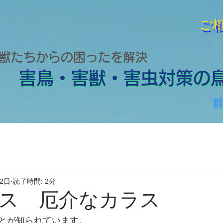
​ご
​ご
獣たちからの困ったを解決
害鳥・害獣・害虫対策の
害鳥・害獣・害虫対策の
22日
読了時間: 2分
ス 厄介なカラス
とが知られています。