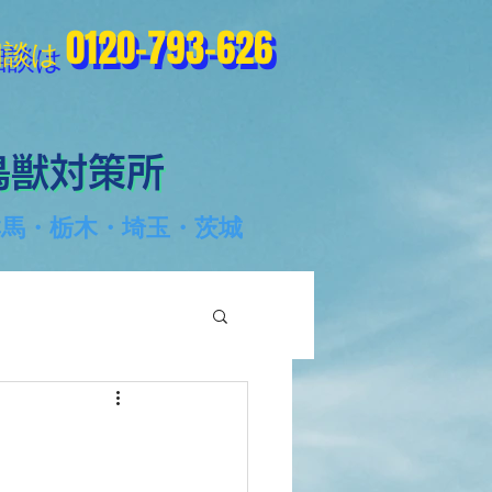
0120-793-626
0120-793-626
相談は
相談は
鳥獣対策所
鳥獣対策所
群馬・栃木・埼玉・茨城